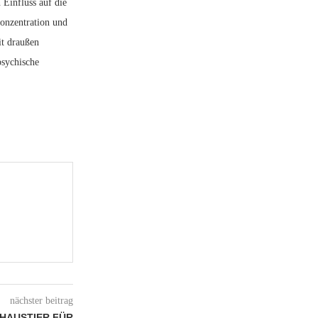
 Einfluss auf die
onzentration und
it draußen
psychische
nächster beitrag
 HAUSTIER FÜR