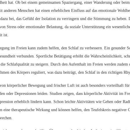
heit hat. Ob bei einem gemeinsamen Spaziergang, einer Wanderung oder beim
it anderen Menschen hat einen erheblichen Einfluss auf das emotionale Wohlbe
dazu bei, das Gefühl der Isolation zu verringern und die Stimmung zu heben. D
von Stress oder emotionaler Belastung, da soziale Unterstützung ein wesentliche
 ist.
ung im Freien kann zudem helfen, den Schlaf zu verbessern. Ein gesunder Sch
esundheit verbunden. Sportliche Betätigung erhöht die Wahrscheinlichkeit, schn
 die Schlafqualität zu steigern. Durch den Aufenthalt im Freien werden zudem d
men des Körpers reguliert, was dazu beiträgt, den Schlaf in den richtigen Rh
on körperlicher Bewegung und frischer Luft ist auch besonders vorteilhaft fü
den oder Depressionen leiden. Studien zeigen, dass körperliche Aktivität im F
ression erheblich lindern kann. Schon leichte Aktivitäten wie Gehen oder Rad
en eine therapeutische Wirkung und können helfen, den Teufelskreis negativer
brechen.